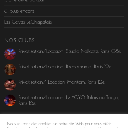
& plus encore
Les Caves LeChapelais
NOS CLUBS
Privatisation/Location, Studio Nellcote, Paris 08e
Privatisation/Location, Pachamama, Paris 12e
Privatisation/ Location Phantom, Paris 12e
Privatisation/Location, Le YOYO Palais de Tokyo,
Paris 16e
MENTION LÉGALE
Nous utilisons des cookies sur notre site Web pour vous offrir