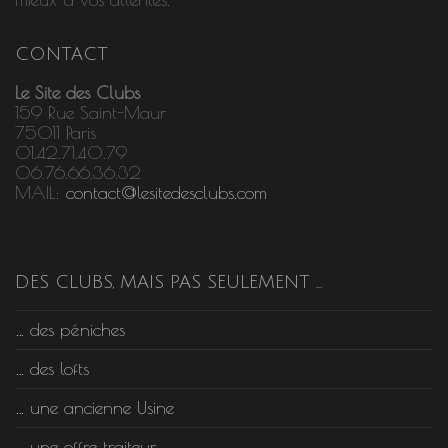
CONTACT
Le Site des Clubs
159 Rue Saint-Maur
75011 Paris
01.42.71.40.79
06.76.66.36.32
MAIL:
contact@lesitedesclubs.com
DES CLUBS, MAIS PAS SEULEMENT …
… des péniches
… des lofts
… une ancienne Usine
… une offre traiteur