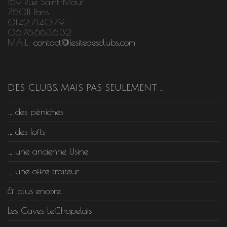
159 Rue Saint-Maur
75011 Paris
01.42.71.40.79
06.76.66.36.32
MAIL:
contact@lesitedesclubs.com
DES CLUBS, MAIS PAS SEULEMENT …
… des péniches
… des lofts
… une ancienne Usine
… une offre traiteur
& plus encore
Les Caves LeChapelais