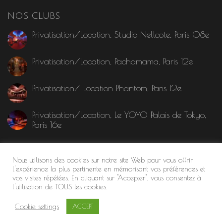
NOS CLUBS
Privatisation/Location, Studio Nellcote, Paris 08e
Privatisation/Location, Pachamama, Paris 12e
Privatisation/ Location Phantom, Paris 12e
Privatisation/Location, Le YOYO Palais de Tokyo,
Paris 16e
MENTION LÉGALE
Nous utilisons des cookies sur notre site Web pour vous offrir
l'expérience la plus pertinente en mémorisant vos préférences et
vos visites répétées. En cliquant sur "Accepter", vous consentez à
l'utilisation de TOUS les cookies.
Cookie settings
ACCEPT
©2024 Le Site des Clubs
| Tous droits réservés
Clip Vidéo @Rive Gauche Club
Le Palais Maillot