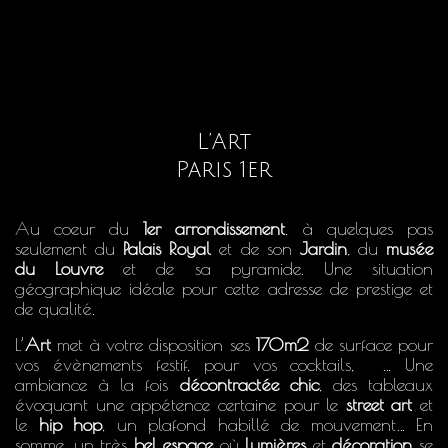
L’Art
Paris 1er
Au coeur du
1er arrondissement
, à quelques pas
seulement du
Palais Royal
et de son
Jardin
, du
musée
du Louvre
et de sa pyramide. Une situation
géographique idéale pour cette adresse de prestige et
de qualité.
L’
Art
met à votre disposition ses
170m2
de surface pour
vos évènements festif, pour vos cocktails,
… Une
ambiance à la fois
décontractée chic
, des tableaux
évoquant une appétence certaine pour le
street art
et
le
hip hop
, un plafond habillé de mouvement… En
somme, un très
bel espace
où
lumières
et
décoration
se