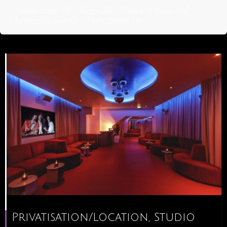
Anniversaires (1)
•
Blog (21)
•
Clubs & Lieux (65)
•
Mention Légale (1)
•
Non classé (4)
Privatisation/Location, Studio