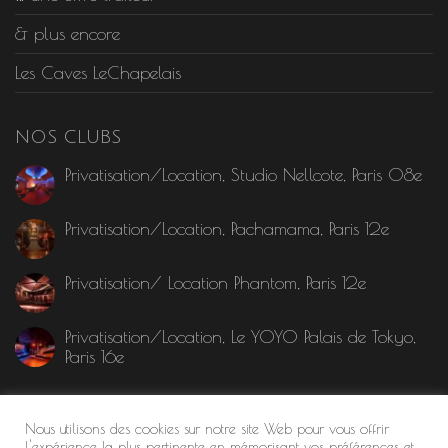
& plus encore
Les Caves LeChapelais
NOS CLUBS
Privatisation/Location, Studio Nellcote, Paris 08e
Privatisation/Location, Pachamama, Paris 12e
Privatisation/ Location Phantom, Paris 12e
Privatisation/Location, Le YOYO Palais de Tokyo,
Paris 16e
MENTION LÉGALE
Nous utilisons des cookies sur notre site Web pour vous offrir
l'expérience la plus pertinente en mémorisant vos préférences et