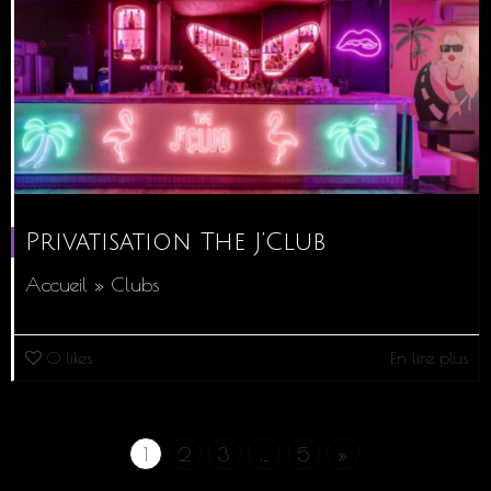
Privatisation The J’Club
Accueil » Clubs
0
likes
En lire plus
1
2
3
…
5
»