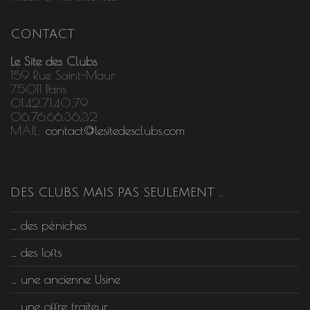
CONTACT
Le Site des Clubs
159 Rue Saint-Maur
75011 Paris
01.42.71.40.79
06.76.66.36.32
MAIL:
contact@lesitedesclubs.com
DES CLUBS, MAIS PAS SEULEMENT …
… des péniches
… des lofts
… une ancienne Usine
… une offre traiteur