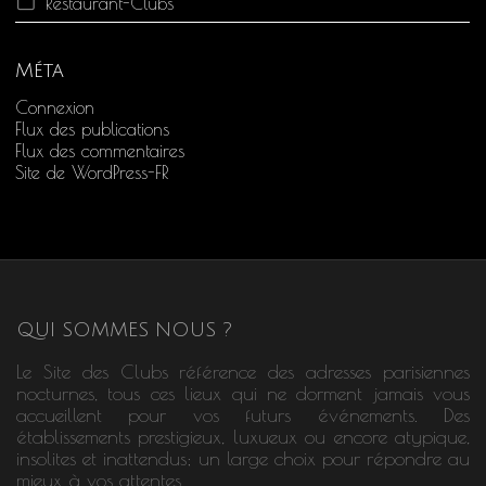
Restaurant-Clubs
Méta
Connexion
Flux des publications
Flux des commentaires
Site de WordPress-FR
QUI SOMMES NOUS ?
Le Site des Clubs référence des adresses parisiennes
nocturnes, tous ces lieux qui ne dorment jamais vous
accueillent pour vos futurs événements. Des
établissements prestigieux, luxueux ou encore atypique,
insolites et inattendus; un large choix pour répondre au
mieux à vos attentes.