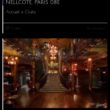
Nellcote, Paris 08e
Accueil » Clubs
0
likes
En lire plus