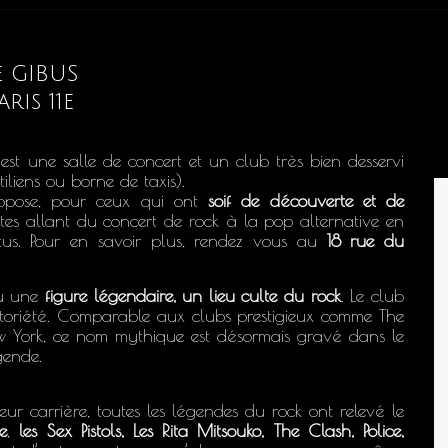
e GIBUS
aris 11e
est une salle de concert et un club très bien desservi
tiliens ou borne de taxis).
ropose, pour ceux qui ont
soif de découverte et
de
ntes allant du concert de rock à la pop alternative en
us. Pour en savoir plus, rendez vous au
18 rue du
nu une
figure légendaire, un lieu culte du rock
. Le club
notoriété. Comparable aux clubs prestigieux comme The
 York, ce nom mythique est désormais gravé dans le
gende.
r carrière, toutes les légendes du rock ont relevé le
e
,
les Sex Pistols, Les Rita Mitsouko, The Clash, Police,