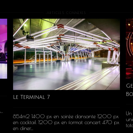
ARTICLES CONNEXES
Ge
B
Le Terminal 7
..
Un
854m2 1400 px en soirée dansante 1200 px
uni
en cocktail 1200 px en format concert 470 px
tot
en diner...