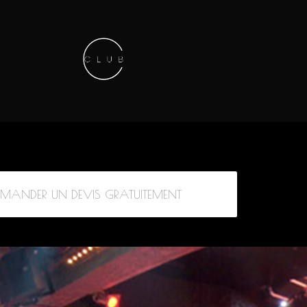
Keep in touch
01.42.71.40.79
contact@lesitedesclubs.com
EMANDER UN DEVIS GRATUITEMENT