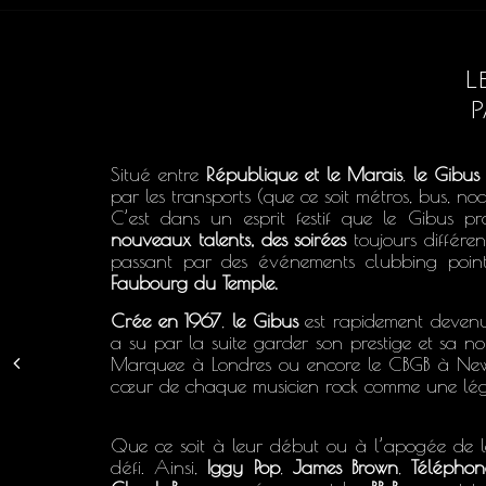
L
P
Situé entre
République et le Marais
,
le Gibus
par les transports (que ce soit métros, bus, noc
C’est dans un esprit festif que le Gibus p
nouveaux talents, des soirées
toujours différe
passant par des événements clubbing point
Faubourg du Temple.
Crée en 1967
,
le Gibus
est rapidement deve
a su par la suite garder son prestige et sa 
Marquee à Londres ou encore le CBGB à New
cœur de chaque musicien rock comme une lé
Que ce soit à leur début ou à l’apogée de leu
défi. Ainsi,
Iggy Pop
,
James Brown
,
Téléphon