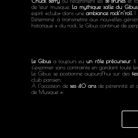
Chuck Berry
ou récemment les
BB Brunes
et ta
de leur musique.
La mythique s
alle du Gibus
esprit «club» dans une
ambiance rock’n’roll
!
Déterminé à transmettre aux nouvelles géné
historique » du rock, le Gibus continue de per
Le Gibus
a toujours eu
un rôle précurseur
. I
s’exprimer sans contrainte en gardant toute leur
Le Gibus se positionne aujourd’hui sur des
fe
club parisien.
À l’occasion de
ses 40 ans
de pérennité et d
de Musique ».