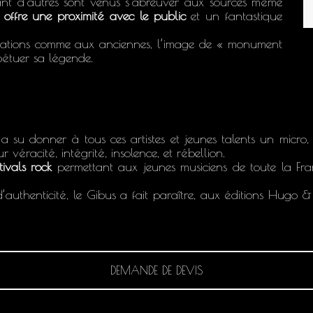
nt d’autres sont venus s’abreuver aux sources même
 offre une proximité avec le public
et un fantastique
rations comme aux anciennes, l’image de « monument
pétuer sa légende.
l a su donner à tous ces artistes et jeunes talents un micro,
 véracité, intégrité, insolence, et rébellion.
stivals rock
permettant aux jeunes musiciens de toute la Fr
’authenticité, le Gibus a fait paraître, aux éditions Hugo &
DEMANDE DE DEVIS