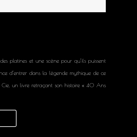
 des platines et une scène pour qu’ils puissent
ance d’entrer dans la légende mythique de ce
 Cie, un livre retraçant son histoire « 40 Ans