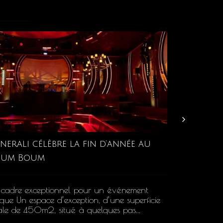
nerali célèbre la fin d’année au
oum Boum
Seven Spir
 cadre exceptionnel pour un événement
800m2 Dance
que Un espace d’exception, d’une superficie
aménagées 
ale de 450m2, situé à quelques pas...
en soirée d