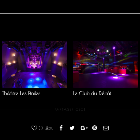
Théâtre Les Etoiles
Le Club du Dépôt
PARTAGER CECI
0
likes