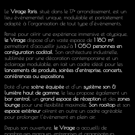
Le
Virage Paris
, situé dans le 17ᵉ arrondissement, est un
lieu événementiel unique, modulable et parfaitement
adapté à l’organisation de tout type d’événements.
Pensé pour offrir une expérience immersive et atypique,
le Virage
dispose d’un vaste espace de
1 180 m²
,
permettant d’accueillir jusqu’à
1 050 personnes en
configuration cocktail
. Son architecture industrielle,
sublimée par une décoration contemporaine et un
éclairage modulable, en fait un cadre idéal pour les
lancements de produits, soirées d’entreprise, concerts,
conférences ou expositions
.
Doté d’une
scène équipée
et d’un
système son &
lumière haut de gamme
, le lieu propose également un
bar central
, un
grand espace de réception
et des
zones
lounge
pour une flexibilité maximale.
Son rooftop
et son
espace extérieur
offrent en outre un cadre agréable
pour prolonger l’événement en plein air.
Depuis son ouverture,
le Virage
a accueilli de
nombreuses marques, entreprises et organisateurs