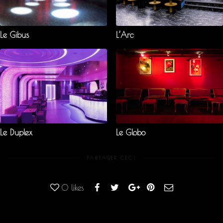
Le Gibus
L’Arc
Le Duplex
Le Globo
PARTAGER CECI
0
likes