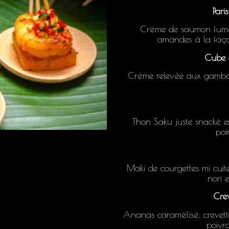
Pari
Crème de saumon fumé
amandes à la façon
Cube 
Crème relevée aux gambas
Thon Saku juste snacké 
poi
Maki de courgettes mi cuit
nori e
Cre
Ananas caramélisé, crevette
poivro