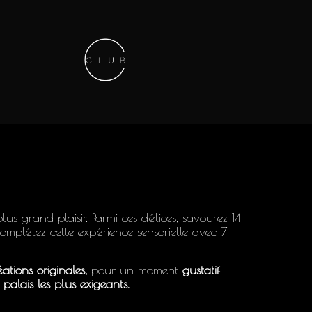
Keep in touch
01.42.71.40.79
contact@lesitedesclubs.com
us grand plaisir. Parmi ces délices, savourez 14
plétez cette expérience sensorielle avec 7
ations originales,
pour un moment
gustatif
s palais les plus exigeants.