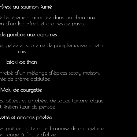
s-Brest au saumon fumé
 légèrement acidulée dans un chou aux
 d’un Paris-Brest et graines de pavot
de gambas aux agrumes
, gelée et suprême de pamplemousse, aneth
frais
Tataki de thon
enrobé d’un mélange d’épices satay maison,
nte de crème acidulée
Maki de courgette
es, pêlées et enrobées de sauce tartare, algue
t finition fleur de pensée
vette et ananas pôelée
s poêlées juste cuite, brunoise de courgette et
n rouge à l’huile d’olive