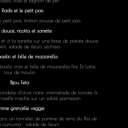
basilic frais et pignon de pin
 Radis et le petit pois
petit pois, finition pousse de petit pois
 douce, ricotta et sariette
 et à la sariette sur une base de patate douce
int, salade de fleurs séchées
asilic et bille de mozzarella
silic frais et bille de mozzarella Fior Di Latte,
tour de moulin
Bijou Feta
 rondelle d’olive noire, marmelade de tomate à
oseille fraiche sur un sablé parmesan
mme grenaille veggie
ns un tonnelet de pomme de terre du Pas de
 curcuma , salade de fleurs