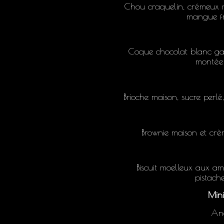
Chou craquelin, crémeux 
mangue fra
Coque chocolat blanc ga
montée 
Brioche maison, sucre perl
Brownie maison et crè
Biscuit moelleux aux am
pistache
Mini
Ana