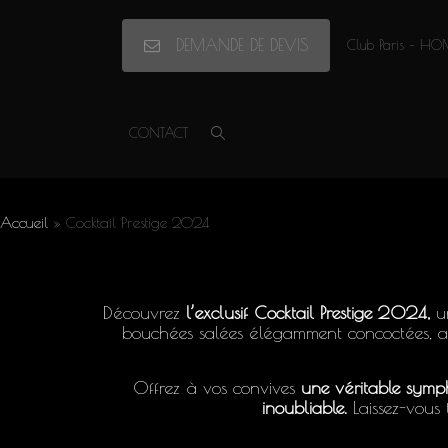
DEMANDE DE DEVIS
Club Paris – HO
Accueil
»
Cocktail Prestige 2024
CONTACT
Cocktail Prestige
Accueil
»
Cocktail Prestige 2024
Découvrez
l’exclusif Cocktail Prestige 2024,
un
bouchées salées élégamment concoctées, ac
Offrez à vos convives
une véritable symp
inoubliable.
Laissez-vous 