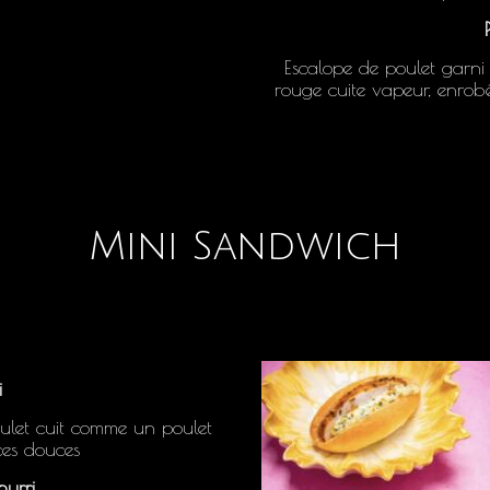
Escalope de poulet garni 
rouge cuite vapeur, enrobé
Mini Sandwich
i
oulet cuit comme un poulet
ces douces
hurri