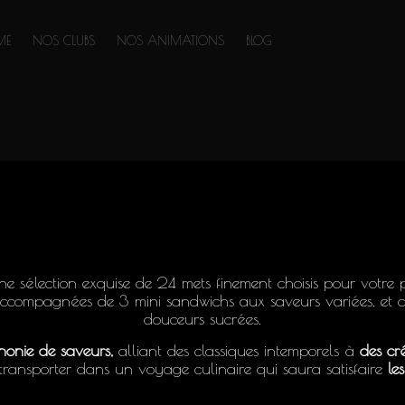
ME
NOS CLUBS
NOS ANIMATIONS
BLOG
 2024
e sélection exquise de 24 mets finement choisis pour votre pl
compagnées de 3 mini sandwichs aux saveurs variées, et com
douceurs sucrées.
honie de saveurs,
alliant des classiques intemporels à
des cré
transporter dans un voyage culinaire qui saura satisfaire
le