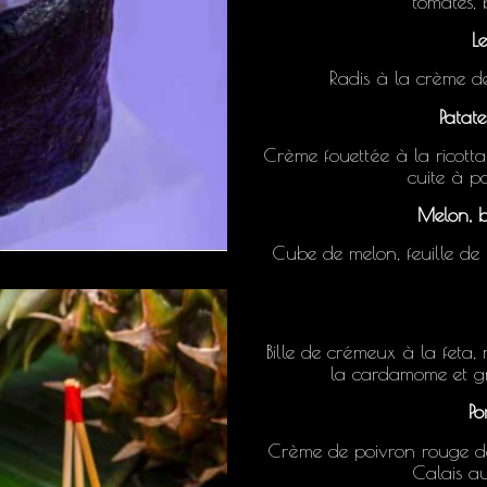
tomates, 
Le
Radis à la crème de 
Patate
Crème fouettée à la ricotta
cuite à po
Melon, b
Cube de melon, feuille de ba
Bille de crémeux à la feta,
la cardamome et gr
Po
Crème de poivron rouge da
Calais au