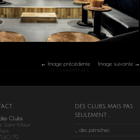
Image précédente
Image suivante
0 COMMENTAIRES
ACT
DES CLUBS, MAIS PAS
SEULEMENT …
 des Clubs
e Saint-Maur
… des péniches
aris
71.40.79