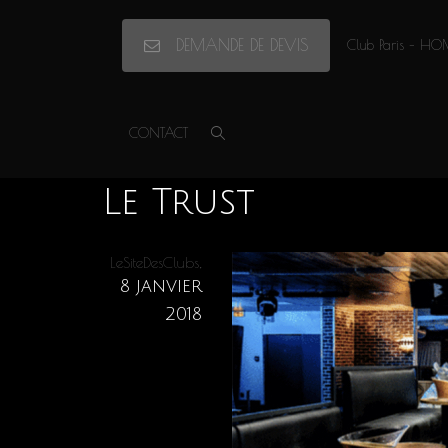
DEMANDE DE DEVIS
Club Paris – HO
Accueil
»
Le Trust
»
Le Trust
CONTACT
Le Trust
,
LeSiteDesClubs
8 janvier
2018