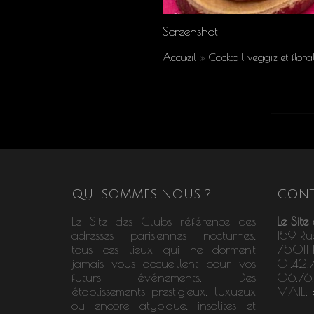
Screenshot
Accueil
»
Cocktail veggie et flor
QUI SOMMES NOUS ?
CONT
Le Site des Clubs référence des
Le Site
adresses parisiennes nocturnes,
159 Ru
tous ces lieux qui ne dorment
75011 P
jamais vous accueillent pour vos
01.42.
futurs événements. Des
06.76
établissements prestigieux, luxueux
MAIL:
ou encore atypique, insolites et