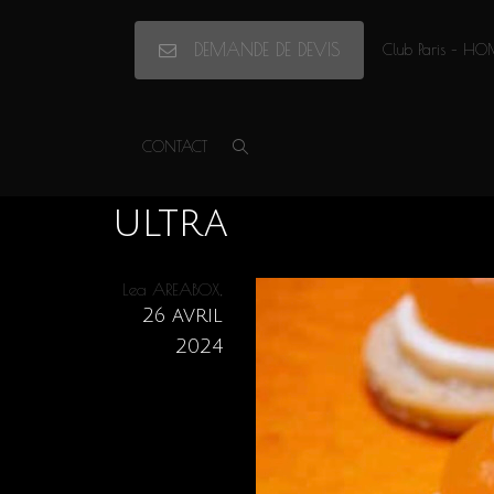
DEMANDE DE DEVIS
Club Paris – HO
Accueil
»
Cocktail Ultra 12 pièces 2024
»
ultra
CONTACT
ultra
,
Lea AREABOX
26 avril
2024