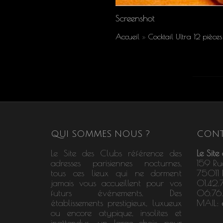
Screenshot
Accueil
»
Cocktail Ultra 12 pièc
QUI SOMMES NOUS ?
CONT
Le Site des Clubs référence des
Le Site
adresses parisiennes nocturnes,
159 Ru
tous ces lieux qui ne dorment
75011 P
jamais vous accueillent pour vos
01.42.
futurs événements. Des
06.76
établissements prestigieux, luxueux
MAIL:
ou encore atypique, insolites et
inattendus; un large choix pour