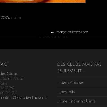
es 2024
»
ultra
Image précédente
0 COMMENTAIRES
ACT
DES CLUBS, MAIS PAS
SEULEMENT …
 des Clubs
e Saint-Maur
… des péniches
aris
71.40.79
… des lofts
.66.36.32
contact@lesitedesclubs.com
… une ancienne Usine