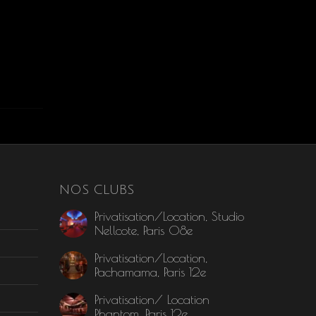
NOS CLUBS
Privatisation/Location, Studio
Nellcote, Paris 08e
Privatisation/Location,
Pachamama, Paris 12e
Privatisation/ Location
Phantom, Paris 12e