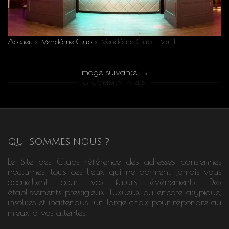
Accueil
»
Vendôme Club
»
Vendôme Club – Bar 1
Image suivante
0 COMMENTAIRES
QUI SOMMES NOUS ?
Le Site des Clubs référence des adresses parisiennes
nocturnes, tous ces lieux qui ne dorment jamais vous
accueillent pour vos futurs événements. Des
établissements prestigieux, luxueux ou encore atypique,
insolites et inattendus; un large choix pour répondre au
mieux à vos attentes.