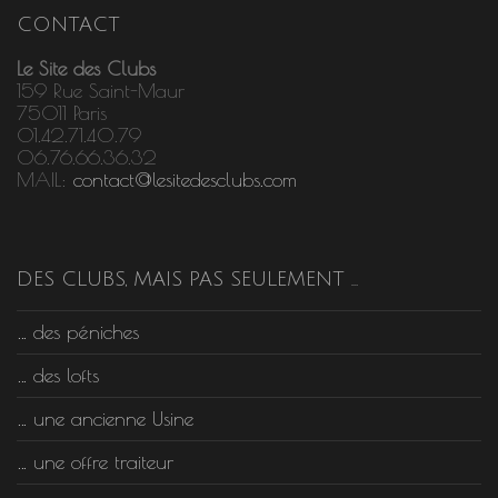
CONTACT
Le Site des Clubs
159 Rue Saint-Maur
75011 Paris
01.42.71.40.79
06.76.66.36.32
MAIL:
contact@lesitedesclubs.com
DES CLUBS, MAIS PAS SEULEMENT …
… des péniches
… des lofts
… une ancienne Usine
… une offre traiteur