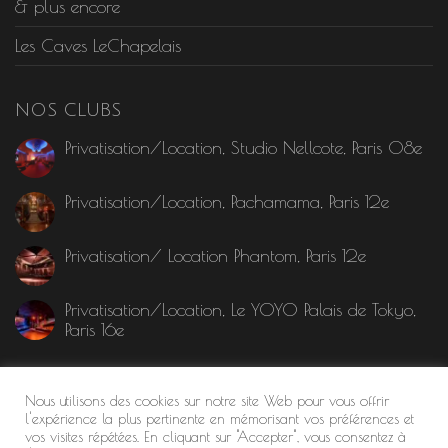
& plus encore
Les Caves LeChapelais
NOS CLUBS
Privatisation/Location, Studio Nellcote, Paris 08e
Privatisation/Location, Pachamama, Paris 12e
Privatisation/ Location Phantom, Paris 12e
Privatisation/Location, Le YOYO Palais de Tokyo,
Paris 16e
MENTION LÉGALE
Nous utilisons des cookies sur notre site Web pour vous offrir
l'expérience la plus pertinente en mémorisant vos préférences et
vos visites répétées. En cliquant sur "Accepter", vous consentez à