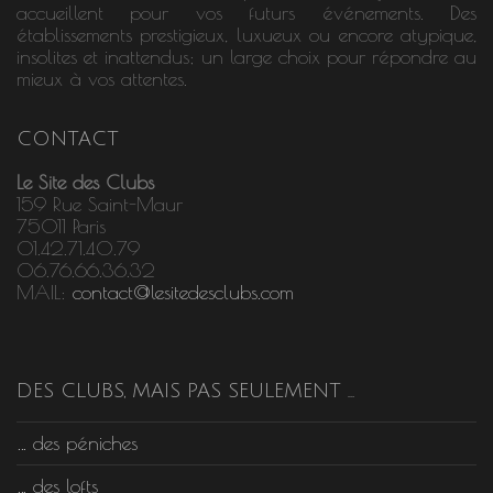
accueillent pour vos futurs événements. Des
établissements prestigieux, luxueux ou encore atypique,
insolites et inattendus; un large choix pour répondre au
mieux à vos attentes.
CONTACT
Le Site des Clubs
159 Rue Saint-Maur
75011 Paris
01.42.71.40.79
06.76.66.36.32
MAIL:
contact@lesitedesclubs.com
DES CLUBS, MAIS PAS SEULEMENT …
… des péniches
… des lofts