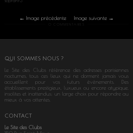
soprahr3
Image précédente
Image suivante
0 COMMENTAIRES
QUI SOMMES NOUS ?
Le Site des Clubs référence des adresses parisiennes
nocturnes, tous ces lieux qui ne dorment jamais vous
accueillent pour vos futurs événements. Des
établissements prestigieux, luxueux ou encore atypique,
insolites et inattendus; un large choix pour répondre au
mieux à vos attentes.
CONTACT
Le Site des Clubs