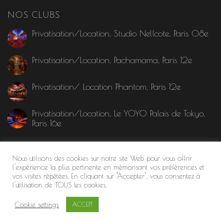
NOS CLUBS
Privatisation/Location, Studio Nellcote, Paris 08e
Privatisation/Location, Pachamama, Paris 12e
Privatisation/ Location Phantom, Paris 12e
Privatisation/Location, Le YOYO Palais de Tokyo,
Paris 16e
MENTION LÉGALE
Nous utilisons des cookies sur notre site Web pour vous offrir
l'expérience la plus pertinente en mémorisant vos préférences et
vos visites répétées. En cliquant sur "Accepter", vous consentez à
l'utilisation de TOUS les cookies.
Cookie settings
ACCEPT
©2024 Le Site des Clubs
| Tous droits réservés