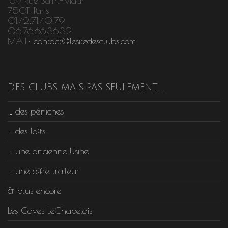
159 Rue Saint-Maur
75011 Paris
01.42.71.40.79
06.76.66.36.32
MAIL:
contact@lesitedesclubs.com
DES CLUBS, MAIS PAS SEULEMENT …
… des péniches
… des lofts
… une ancienne Usine
… une offre traiteur
& plus encore
Les Caves LeChapelais