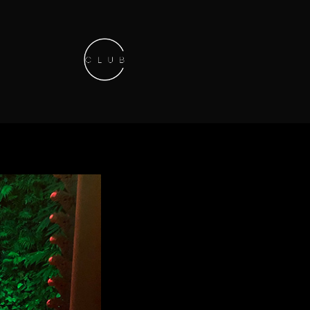
Keep in touch
01.42.71.40.79
contact@lesitedesclubs.com