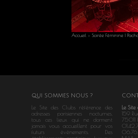
Accueil
»
Soirée Féminine | Pa
QUI SOMMES NOUS ?
CONT
Le Site des Clubs référence des
Le Site
adresses parisiennes nocturnes,
159 Ru
tous ces lieux qui ne dorment
75011 P
jamais vous accueillent pour vos
01.42.
futurs événements. Des
06.76