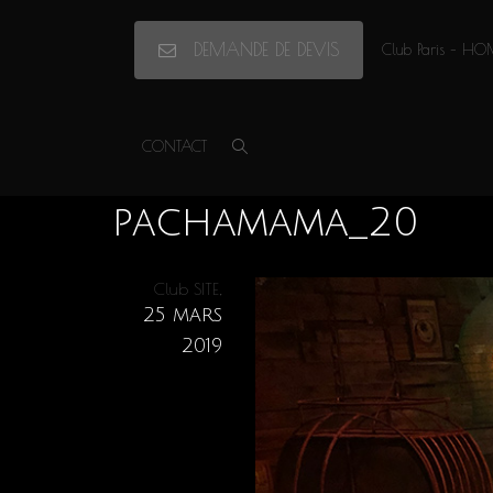
DEMANDE DE DEVIS
Club Paris – HO
Accueil
»
Soirée Féminine | Pachamama
»
pachamama_20
CONTACT
pachamama_20
,
Club SITE
25 mars
2019