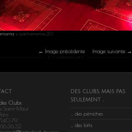
chamama
»
pachamama_20
Image précédente
Image suivante
0 COMMENTAIRES
ACT
DES CLUBS, MAIS PAS
SEULEMENT …
 des Clubs
e Saint-Maur
… des péniches
aris
71.40.79
… des lofts
.66.36.32