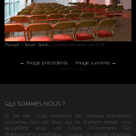
Accueil
»
Seven Spirits
»
entreprises_seven_spirits_19
Image précédente
Image suivante
0 COMMENTAIRES
QUI SOMMES NOUS ?
Le Site des Clubs référence des adresses parisiennes
nocturnes, tous ces lieux qui ne dorment jamais vous
accueillent pour vos futurs événements. Des
établissements prestigieux, luxueux ou encore atypique,