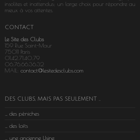
insolites et inattendus; un large choix pour répondre au
mieux à vos attentes.
CONTACT
Le Site des Clubs
159 Rue Saint-Maur
75011 Paris
01.42.71.40.79
06.76.66.36.32
MAIL:
contact@lesitedesclubs.com
DES CLUBS, MAIS PAS SEULEMENT …
… des péniches
… des lofts
… une ancienne Usine