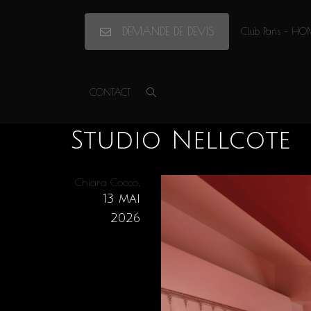
DEMANDE DE DEVIS
Club Paris – HO
Accueil
»
Privatisation/Location, Studio Nellcote, Paris 08e
»
Studio 
CONTACT
Studio Nellcote
,
Chiara Cocco
13 mai
2026