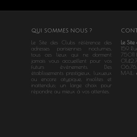
QUI SOMMES NOUS ?
CONT
Le Site des Clubs référence des
Le Site
adresses parisiennes nocturnes,
159 Ru
tous ces lieux qui ne dorment
75011 P
jamais vous accueillent pour vos
01.42.
futurs événements. Des
06.76
établissements prestigieux, luxueux
MAIL:
ou encore atypique, insolites et
inattendus; un large choix pour
répondre au mieux à vos attentes.