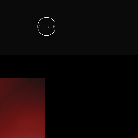
Keep in touch
01.42.71.40.79
contact@lesitedesclubs.com