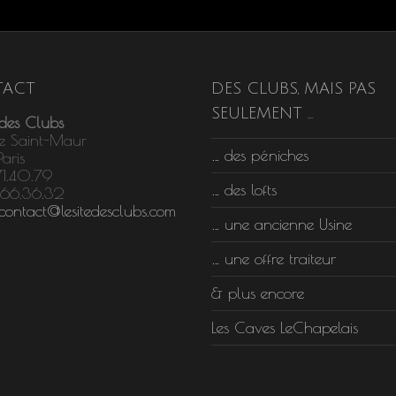
ACT
DES CLUBS, MAIS PAS
SEULEMENT …
 des Clubs
e Saint-Maur
… des péniches
aris
71.40.79
… des lofts
.66.36.32
contact@lesitedesclubs.com
… une ancienne Usine
… une offre traiteur
& plus encore
Les Caves LeChapelais