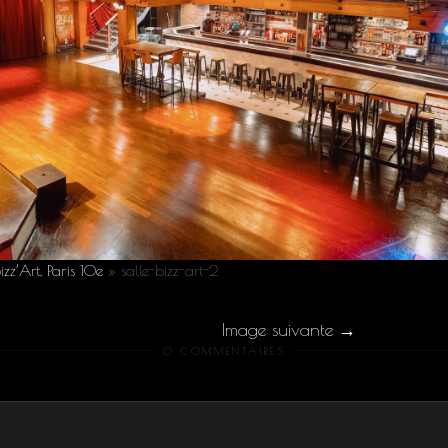
izz’Art, Paris 10e
»
salle-bizz-art-2
Image suivante
0 COMMENTAIRES