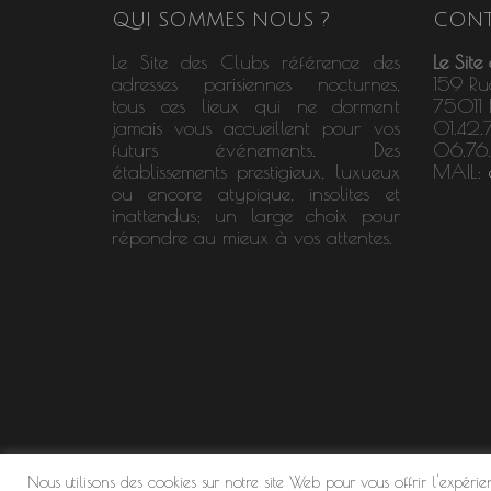
QUI SOMMES NOUS ?
CONT
Le Site des Clubs référence des
Le Site
adresses parisiennes nocturnes,
159 Ru
tous ces lieux qui ne dorment
75011 P
jamais vous accueillent pour vos
01.42.
futurs événements. Des
06.76
établissements prestigieux, luxueux
MAIL:
ou encore atypique, insolites et
inattendus; un large choix pour
répondre au mieux à vos attentes.
Nous utilisons des cookies sur notre site Web pour vous offrir l'expéri