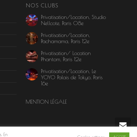
NOS CLUBS
Privatisation/Location, Studio
Nellcote, Paris 08e
Privatisation/Location,
Pachamama, Paris 12e
Privatisation/ Location
Phantom, Paris 12e
Privatisation/Location, Le
YOYO Palais de Tokyo, Paris
16e
MENTION LÉGALE
s. En