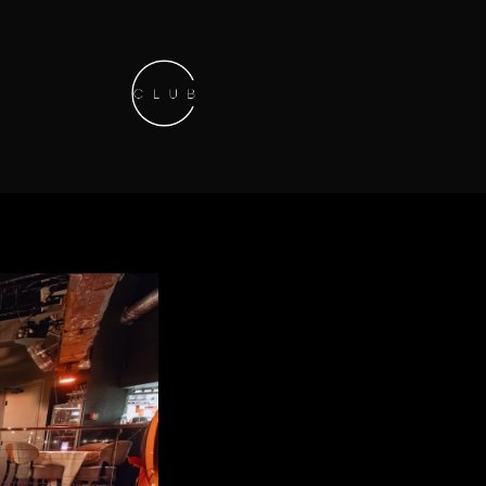
Keep in touch
01.42.71.40.79
contact@lesitedesclubs.com