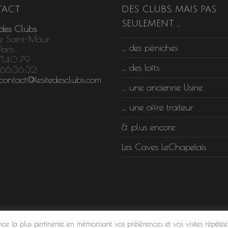
ACT
DES CLUBS, MAIS PAS
SEULEMENT …
 des Clubs
e Saint-Maur
… des péniches
aris
71.40.79
… des lofts
.66.36.32
contact@lesitedesclubs.com
… une ancienne Usine
… une offre traiteur
& plus encore
Les Caves LeChapelais
ence la plus pertinente en mémorisant vos préférences et vos visites répétée
©2024 Le Site des Clubs
| Tous droits réservés