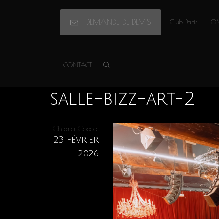
DEMANDE DE DEVIS
Club Paris – HO
Accueil
»
Privatisation/Location, Bizz’Art, Paris 10e
»
salle-bizz-art-2
CONTACT
salle-bizz-art-2
,
Chiara Cocco
23 février
2026