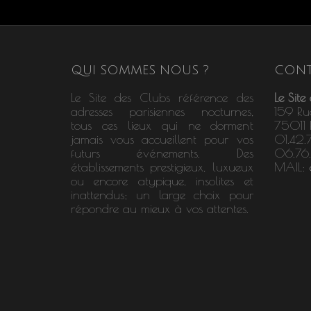
QUI SOMMES NOUS ?
CONT
Le Site des Clubs référence des
Le Site
adresses parisiennes nocturnes,
159 Ru
tous ces lieux qui ne dorment
75011 P
jamais vous accueillent pour vos
01.42.
futurs événements. Des
06.76
établissements prestigieux, luxueux
MAIL:
ou encore atypique, insolites et
inattendus; un large choix pour
répondre au mieux à vos attentes.