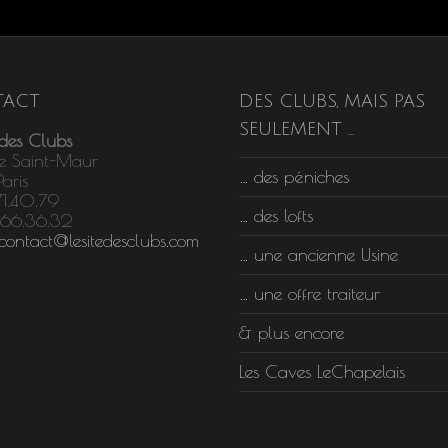
ACT
DES CLUBS, MAIS PAS
SEULEMENT …
 des Clubs
e Saint-Maur
… des péniches
aris
71.40.79
… des lofts
.66.36.32
contact@lesitedesclubs.com
… une ancienne Usine
… une offre traiteur
& plus encore
Les Caves LeChapelais