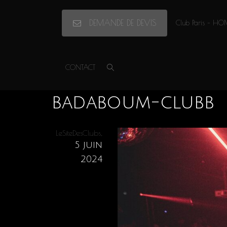
DEMANDE DE DEVIS
Club Paris – HO
Accueil
»
Privatisation Badaboum
»
badaboum-clubb
CONTACT
badaboum-clubb
,
LeSiteDesClubs
5 juin
2024