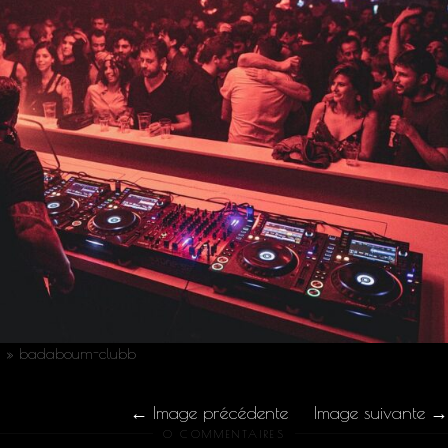
m
»
badaboum-clubb
Image précédente
Image suivante
0 COMMENTAIRES