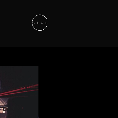
Keep in touch
01.42.71.40.79
contact@lesitedesclubs.com