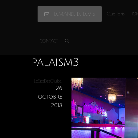
DEMANDE DE DEVIS
Club Paris – HO
Accueil
»
Le Palais Maillot
»
palaism3
CONTACT
palaism3
,
LeSiteDesClubs
26
octobre
2018