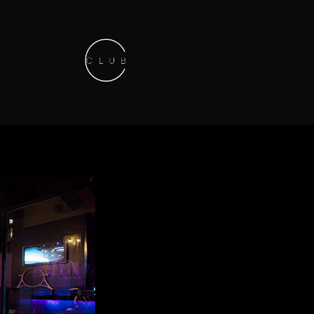
Keep in touch
01.42.71.40.79
contact@lesitedesclubs.com