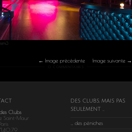
ism3
Image précédente
Image suivante
0 COMMENTAIRES
ACT
DES CLUBS, MAIS PAS
SEULEMENT …
 des Clubs
e Saint-Maur
… des péniches
aris
71.40.79