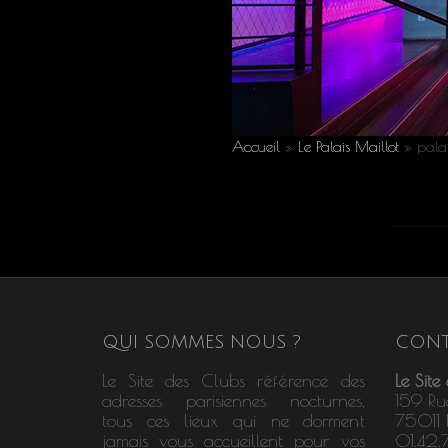
Accueil
»
Le Palais Maillot
»
pala
QUI SOMMES NOUS ?
CONT
Le Site des Clubs référence des
Le Site
adresses parisiennes nocturnes,
159 Ru
tous ces lieux qui ne dorment
75011 P
jamais vous accueillent pour vos
01.42.