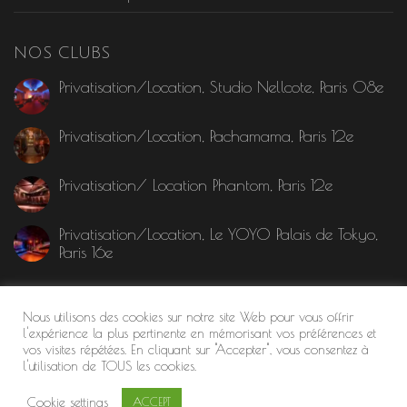
NOS CLUBS
Privatisation/Location, Studio Nellcote, Paris 08e
Privatisation/Location, Pachamama, Paris 12e
Privatisation/ Location Phantom, Paris 12e
Privatisation/Location, Le YOYO Palais de Tokyo,
Paris 16e
MENTION LÉGALE
Nous utilisons des cookies sur notre site Web pour vous offrir
l'expérience la plus pertinente en mémorisant vos préférences et
vos visites répétées. En cliquant sur "Accepter", vous consentez à
l'utilisation de TOUS les cookies.
Cookie settings
ACCEPT