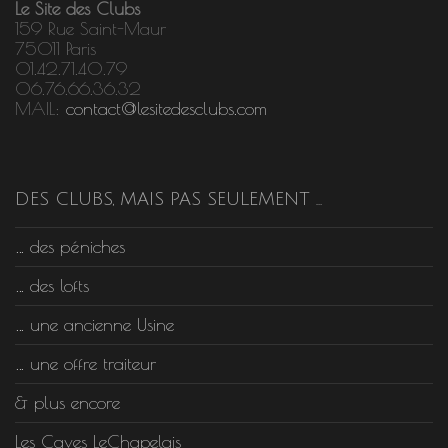
Le Site des Clubs
159 Rue Saint-Maur
75011 Paris
01.42.71.40.79
06.76.66.36.32
MAIL:
contact@lesitedesclubs.com
DES CLUBS, MAIS PAS SEULEMENT …
… des péniches
… des lofts
… une ancienne Usine
… une offre traiteur
& plus encore
Les Caves LeChapelais