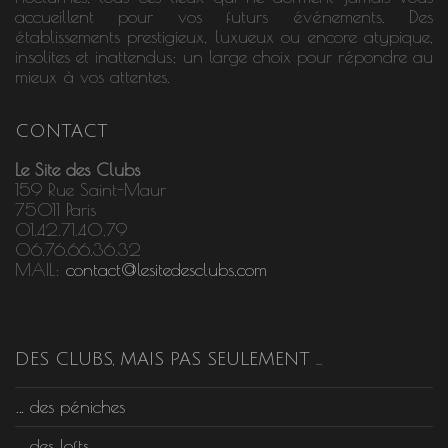
accueillent pour vos futurs événements. Des
établissements prestigieux, luxueux ou encore atypique,
insolites et inattendus; un large choix pour répondre au
mieux à vos attentes.
CONTACT
Le Site des Clubs
159 Rue Saint-Maur
75011 Paris
01.42.71.40.79
06.76.66.36.32
MAIL:
contact@lesitedesclubs.com
DES CLUBS, MAIS PAS SEULEMENT …
… des péniches
… des lofts