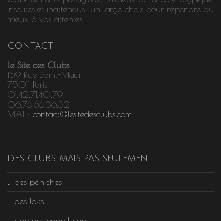
insolites et inattendus; un large choix pour répondre au
mieux à vos attentes.
CONTACT
Le Site des Clubs
159 Rue Saint-Maur
75011 Paris
01.42.71.40.79
06.76.66.36.32
MAIL:
contact@lesitedesclubs.com
DES CLUBS, MAIS PAS SEULEMENT …
… des péniches
… des lofts
… une ancienne Usine